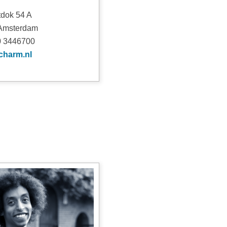
tdok 54 A
Amsterdam
0 3446700
charm.nl